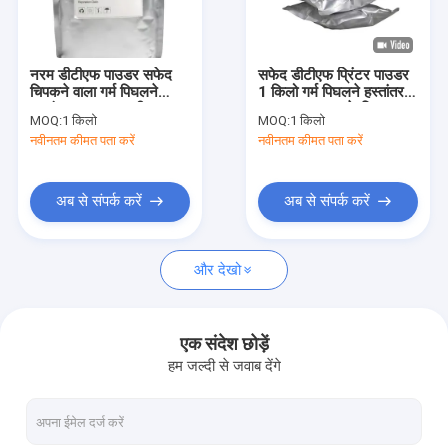
हमारे बारे में
फैक्टरी यात्रा
नरम डीटीएफ पाउडर सफेद
सफेद डीटीएफ प्रिंटर पाउडर
चिपकने वाला गर्म पिघलने
1 किलो गर्म पिघलने हस्तांतरण
गुणवत्ता नियंत्रण
हस्तांतरण पाउडर पानी
पाउडर L1800 के लिए
MOQ:
1 किलो
MOQ:
1 किलो
प्रतिरोध
नवीनतम कीमत पता करें
नवीनतम कीमत पता करें
एक बोली का अनुरोध
अब से संपर्क करें
अब से संपर्क करें
यूवी प्रिंटिंग सामग्री
और देखो
डीटीएफ मुद्रण सामग्री
स्क्रीन ऑफसेट प्रिंटिंग पाउडर
एक संदेश छोड़ें
हम जल्दी से जवाब देंगे
ऑफसेट प्रिंटिंग फिल्म
सुब्लिमेशन प्रिंटिंग सामग्री