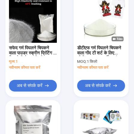
सफेद गर्म पिघलने चिपकने
डीटीएफ गर्म पिघलने चिपकने
वाला पाउडर स्क्रीन प्रिंटिंग के
वाला गोंद टी शर्ट के लिए
लिए तेजी से सूखने और उच्च
डीटीएफ पाउडर गर्मी हस्तांतरण
मूल्य:
1
MOQ:
1 किलो
मुद्रण के लिए
डीटीएफ मुद्रण
नवीनतम कीमत पता करें
नवीनतम कीमत पता करें
अब से संपर्क करें
अब से संपर्क करें
होम
उत्पाद
वीडियो