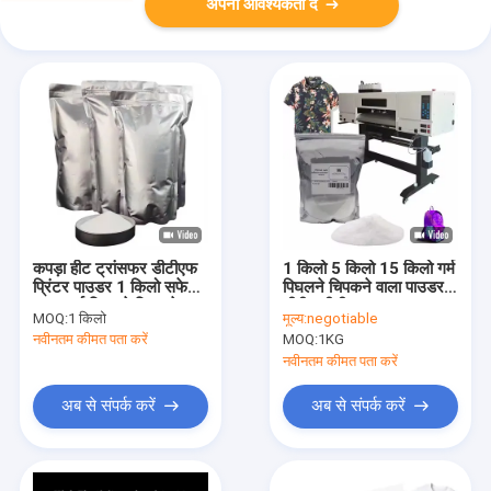
अपनी आवश्यकता दें
कपड़ा हीट ट्रांसफर डीटीएफ
1 किलो 5 किलो 15 किलो गर्म
प्रिंटर पाउडर 1 किलो सफेद
पिघलने चिपकने वाला पाउडर
काला गर्म पिघलने चिपकने वाला
टीपीयू डीटीएफ पाउडर
MOQ:
1 किलो
मूल्य:
negotiable
पाउडर
डीटीएफ प्रिंटर मुद्रण के लिए
नवीनतम कीमत पता करें
MOQ:
1KG
नवीनतम कीमत पता करें
अब से संपर्क करें
अब से संपर्क करें