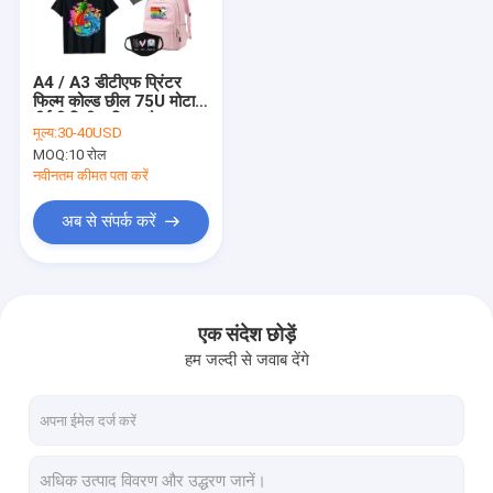
हमारे बारे में
फैक्टरी यात्रा
A4 / A3 डीटीएफ प्रिंटर
फिल्म कोल्ड छील 75U मोटाई
गुणवत्ता नियंत्रण
पीईटी रिलीज फिल्म गैर
मूल्य:
30-40USD
चिपकने वाला
MOQ:
10 रोल
एक बोली का अनुरोध
नवीनतम कीमत पता करें
अब से संपर्क करें
यूवी प्रिंटिंग सामग्री
डीटीएफ मुद्रण सामग्री
एक संदेश छोड़ें
हम जल्दी से जवाब देंगे
स्क्रीन ऑफसेट प्रिंटिंग पाउडर
ऑफसेट प्रिंटिंग फिल्म
सुब्लिमेशन प्रिंटिंग सामग्री