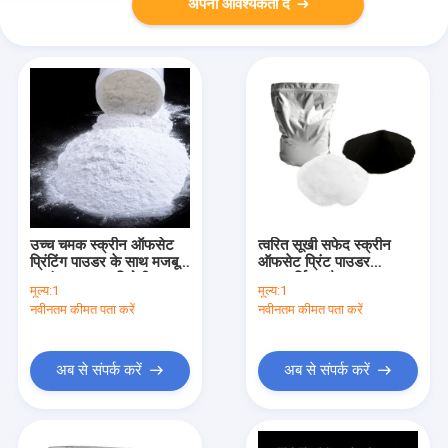
अपनी आवश्यकता दें
उच्च चमक स्क्रीन ऑफसेट
त्वरित सूखी सफेद स्क्रीन
प्रिंटिंग पाउडर के साथ मजबूत
ऑफसेट प्रिंट पाउडर
आसंजन जल प्रतिरोधी
अपारदर्शिता और मजबूत
मूल्य:
1
मूल्य:
1
आसंजन के लिए
नवीनतम कीमत पता करें
नवीनतम कीमत पता करें
अब से संपर्क करें
अब से संपर्क करें