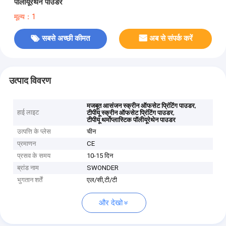
पॉलीयूरेथेन पाउडर
मूल्य：1
सबसे अच्छी कीमत
अब से संपर्क करें
उत्पाद विवरण
,
मजबूत आसंजन स्क्रीन ऑफसेट प्रिंटिंग पाउडर
हाई लाइट
,
टीपीयू स्क्रीन ऑफसेट प्रिंटिंग पाउडर
टीपीयू थर्मोप्लास्टिक पॉलीयूरेथेन पाउडर
उत्पत्ति के प्लेस
चीन
प्रमाणन
CE
प्रसव के समय
10-15 दिन
ब्रांड नाम
SWONDER
भुगतान शर्तें
एल/सी,टी/टी
और देखो