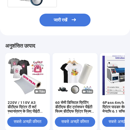
जारी रखें
अनुशंसित उत्पाद
220V / 110V A3
60 सेमी डिजिटल प्रिंटिंग
6Pass 4m/h डीट
डीटीएफ प्रिंटर टी शर्ट
डीटीएफ हीट ट्रांसफर पीईटी
प्रिंटर पाउडर शेकर
स्थानांतरण के लिए पीईटी
फिल्म डीटीएफ प्रिंटर फिल्म
मेनटॉप 6.1 सॉफ्टवेय
फिल्म प्रिंटिंग मशीन
पुरुष कैनवास जूते टी-शर्ट
साथ
प्रिंटिंग डीटीएफ पेपर पीईटी
सबसे अच्छी कीमत
सबसे अच्छी कीमत
सबसे अच्छी 
फिल्म