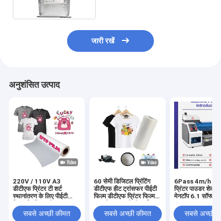
जारी रखें
अनुशंसित उत्पाद
220V / 110V A3
60 सेमी डिजिटल प्रिंटिंग
6Pass 4m/h डीट
डीटीएफ प्रिंटर टी शर्ट
डीटीएफ हीट ट्रांसफर पीईटी
प्रिंटर पाउडर शेकर
स्थानांतरण के लिए पीईटी
फिल्म डीटीएफ प्रिंटर फिल्म
मेनटॉप 6.1 सॉफ्टवेय
फिल्म प्रिंटिंग मशीन
पुरुष कैनवास जूते टी-शर्ट
साथ
प्रिंटिंग डीटीएफ पेपर पीईटी
सबसे अच्छी कीमत
सबसे अच्छी कीमत
सबसे अच्छी 
फिल्म