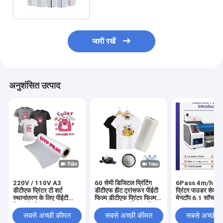
जारी रखें
अनुशंसित उत्पाद
220V / 110V A3
60 सेमी डिजिटल प्रिंटिंग
6Pass 4m/h डीट
डीटीएफ प्रिंटर टी शर्ट
डीटीएफ हीट ट्रांसफर पीईटी
प्रिंटर पाउडर शेकर
स्थानांतरण के लिए पीईटी
फिल्म डीटीएफ प्रिंटर फिल्म
मेनटॉप 6.1 सॉफ्टवेय
फिल्म प्रिंटिंग मशीन
पुरुष कैनवास जूते टी-शर्ट
साथ
प्रिंटिंग डीटीएफ पेपर पीईटी
सबसे अच्छी कीमत
सबसे अच्छी कीमत
सबसे अच्छी 
फिल्म