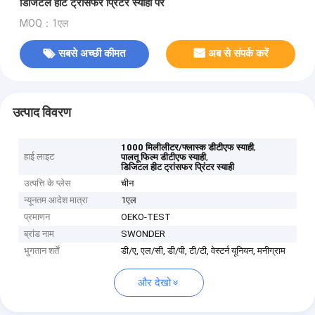
डिजिटल हीट ट्रांसफर प्रिंटर स्याही पर
MOQ：1एल
सबसे अच्छी कीमत
अब से संपर्क करें
उत्पाद विवरण
,
1000 मिलीलीटर/फ्लास्क डीटीएफ स्याही
हाई लाइट
,
पालतू फिल्म डीटीएफ स्याही
डिजिटल हीट ट्रांसफर प्रिंटर स्याही
उत्पत्ति के प्लेस
चीन
न्यूनतम आदेश मात्रा
1एल
प्रमाणन
OEKO-TEST
ब्रांड नाम
SWONDER
भुगतान शर्तें
डी/ए, एल/सी, डी/पी, टी/टी, वेस्टर्न यूनियन, मनीग्राम
और देखो