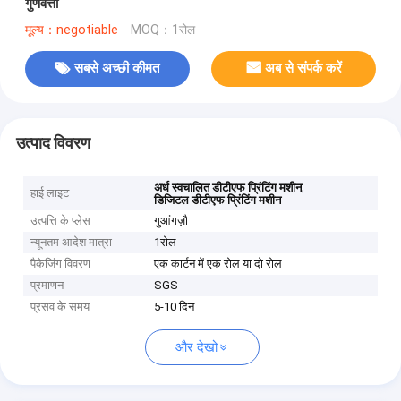
गुणवत्ता
मूल्य：negotiable
MOQ：1रोल
सबसे अच्छी कीमत
अब से संपर्क करें
उत्पाद विवरण
,
अर्ध स्वचालित डीटीएफ प्रिंटिंग मशीन
हाई लाइट
डिजिटल डीटीएफ प्रिंटिंग मशीन
उत्पत्ति के प्लेस
गुआंगज़ौ
न्यूनतम आदेश मात्रा
1रोल
पैकेजिंग विवरण
एक कार्टन में एक रोल या दो रोल
प्रमाणन
SGS
प्रसव के समय
5-10 दिन
और देखो