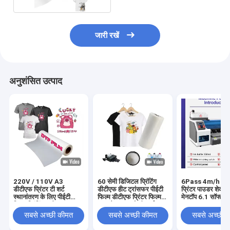
जारी रखें
अनुशंसित उत्पाद
220V / 110V A3
60 सेमी डिजिटल प्रिंटिंग
6Pass 4m/h डीट
डीटीएफ प्रिंटर टी शर्ट
डीटीएफ हीट ट्रांसफर पीईटी
प्रिंटर पाउडर शेकर
स्थानांतरण के लिए पीईटी
फिल्म डीटीएफ प्रिंटर फिल्म
मेनटॉप 6.1 सॉफ्टवेय
फिल्म प्रिंटिंग मशीन
पुरुष कैनवास जूते टी-शर्ट
साथ
प्रिंटिंग डीटीएफ पेपर पीईटी
सबसे अच्छी कीमत
सबसे अच्छी कीमत
सबसे अच्छी 
फिल्म