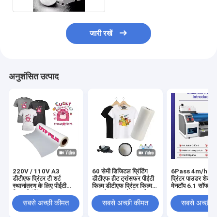
जारी रखें
अनुशंसित उत्पाद
220V / 110V A3
60 सेमी डिजिटल प्रिंटिंग
6Pass 4m/h डीट
डीटीएफ प्रिंटर टी शर्ट
डीटीएफ हीट ट्रांसफर पीईटी
प्रिंटर पाउडर शेकर
स्थानांतरण के लिए पीईटी
फिल्म डीटीएफ प्रिंटर फिल्म
मेनटॉप 6.1 सॉफ्टवेय
फिल्म प्रिंटिंग मशीन
पुरुष कैनवास जूते टी-शर्ट
साथ
प्रिंटिंग डीटीएफ पेपर पीईटी
सबसे अच्छी कीमत
सबसे अच्छी कीमत
सबसे अच्छी 
फिल्म