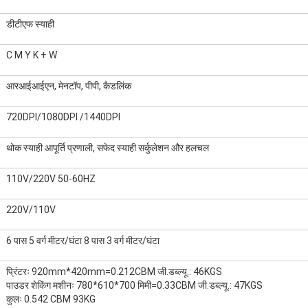
डीटीएफ स्याही
C M Y K + W
आरआईआईएन, मेनटॉप, पीपी, कैडलिंक
720DPI/1080DPI /1440DPI
थोक स्याही आपूर्ति प्रणाली, सफेद स्याही सर्कुलेशन और हलचल
110V/220V 50-60HZ
220V/110V
6 पास 5 वर्ग मीटर/घंटा 8 पास 3 वर्ग मीटर/घंटा
प्रिंटरः 920mm*420mm=0.212CBM जी.डब्ल्यू.: 46KGS
पाउडर शेकिंग मशीनः 780*610*700 मिमी=0.33CBM जी.डब्ल्यू.: 47KGS
कुलः 0.542 CBM 93KG