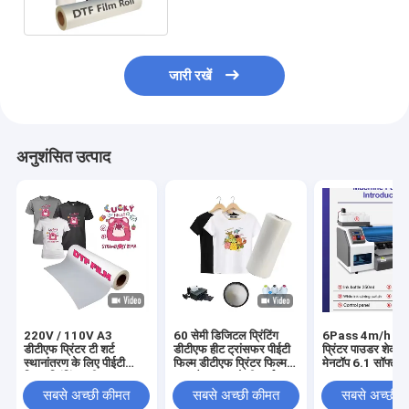
जारी रखें
अनुशंसित उत्पाद
220V / 110V A3
60 सेमी डिजिटल प्रिंटिंग
6Pass 4m/h डीट
डीटीएफ प्रिंटर टी शर्ट
डीटीएफ हीट ट्रांसफर पीईटी
प्रिंटर पाउडर शेकर
स्थानांतरण के लिए पीईटी
फिल्म डीटीएफ प्रिंटर फिल्म
मेनटॉप 6.1 सॉफ्टवेय
फिल्म प्रिंटिंग मशीन
पुरुष कैनवास जूते टी-शर्ट
साथ
प्रिंटिंग डीटीएफ पेपर पीईटी
सबसे अच्छी कीमत
सबसे अच्छी कीमत
सबसे अच्छी 
फिल्म