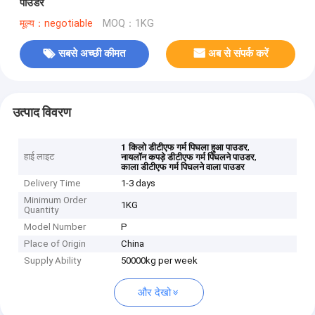
पाउडर
मूल्य：negotiable
MOQ：1KG
सबसे अच्छी कीमत
अब से संपर्क करें
उत्पाद विवरण
,
1 किलो डीटीएफ गर्म पिघला हुआ पाउडर
हाई लाइट
,
नायलॉन कपड़े डीटीएफ गर्म पिघलने पाउडर
काला डीटीएफ गर्म पिघलने वाला पाउडर
Delivery Time
1-3 days
Minimum Order
1KG
Quantity
Model Number
P
Place of Origin
China
Supply Ability
50000kg per week
और देखो