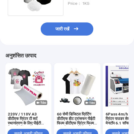
पिघलने पाउडर
Price： 1KG
जारी रखें
अनुशंसित उत्पाद
220V / 110V A3
60 सेमी डिजिटल प्रिंटिंग
6Pass 4m/h डीट
डीटीएफ प्रिंटर टी शर्ट
डीटीएफ हीट ट्रांसफर पीईटी
प्रिंटर पाउडर शेकर
स्थानांतरण के लिए पीईटी
फिल्म डीटीएफ प्रिंटर फिल्म
मेनटॉप 6.1 सॉफ्टवेय
फिल्म प्रिंटिंग मशीन
पुरुष कैनवास जूते टी-शर्ट
साथ
प्रिंटिंग डीटीएफ पेपर पीईटी
सबसे अच्छी कीमत
सबसे अच्छी कीमत
सबसे अच्छी 