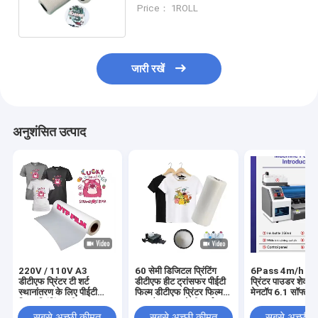
के लिए फिल्म चमकदार/मैट खत्म
Price： 1ROLL
जारी रखें
अनुशंसित उत्पाद
220V / 110V A3
60 सेमी डिजिटल प्रिंटिंग
6Pass 4m/h डीट
डीटीएफ प्रिंटर टी शर्ट
डीटीएफ हीट ट्रांसफर पीईटी
प्रिंटर पाउडर शेकर
स्थानांतरण के लिए पीईटी
फिल्म डीटीएफ प्रिंटर फिल्म
मेनटॉप 6.1 सॉफ्टवेय
फिल्म प्रिंटिंग मशीन
पुरुष कैनवास जूते टी-शर्ट
साथ
प्रिंटिंग डीटीएफ पेपर पीईटी
सबसे अच्छी कीमत
सबसे अच्छी कीमत
सबसे अच्छी 