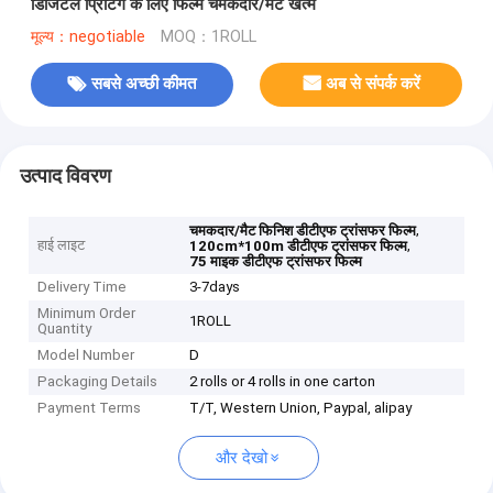
डिजिटल प्रिंटिंग के लिए फिल्म चमकदार/मैट खत्म
मूल्य：negotiable
MOQ：1ROLL
सबसे अच्छी कीमत
अब से संपर्क करें
उत्पाद विवरण
,
चमकदार/मैट फिनिश डीटीएफ ट्रांसफर फिल्म
हाई लाइट
,
120cm*100m डीटीएफ ट्रांसफर फिल्म
75 माइक डीटीएफ ट्रांसफर फिल्म
Delivery Time
3-7days
Minimum Order
1ROLL
Quantity
Model Number
D
Packaging Details
2 rolls or 4 rolls in one carton
Payment Terms
T/T, Western Union, Paypal, alipay
और देखो