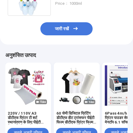
के लिए डिजिटल मुद्रण
Price： 1000ml
जारी रखें
अनुशंसित उत्पाद
220V / 110V A3
60 सेमी डिजिटल प्रिंटिंग
6Pass 4m/h डीट
डीटीएफ प्रिंटर टी शर्ट
डीटीएफ हीट ट्रांसफर पीईटी
प्रिंटर पाउडर शेकर
स्थानांतरण के लिए पीईटी
फिल्म डीटीएफ प्रिंटर फिल्म
मेनटॉप 6.1 सॉफ्टवेय
फिल्म प्रिंटिंग मशीन
पुरुष कैनवास जूते टी-शर्ट
साथ
प्रिंटिंग डीटीएफ पेपर पीईटी
सबसे अच्छी कीमत
सबसे अच्छी कीमत
सबसे अच्छी 