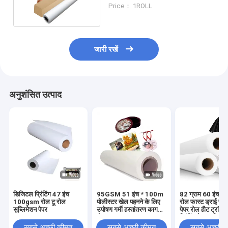
ट्रांसफर पेपर पॉलिएस्टर
Price： 1ROLL
जारी रखें
अनुशंसित उत्पाद
डिजिटल प्रिंटिंग 47 इंच
95GSM 51 इंच * 100m
82 ग्राम 60 इंच*
100gsm रोल टू रोल
पोलीस्टर खेल पहनने के लिए
रोल फास्ट ड्राई सुब्
सुब्लिमेशन पेपर
उपोषण गर्मी हस्तांतरण कागज
पेपर रोल हीट ट्रांस
रोल
प्रिंटिंग पेपर सुब्लिम
सबसे अच्छी कीमत
सबसे अच्छी कीमत
सबसे अच्छी 