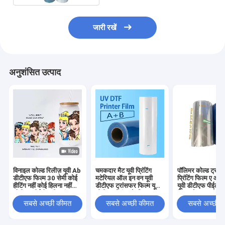
जारी रखें
अनुशंसित उत्पाद
विनाइल कोल्ड रिलीज़ यूवी Ab
चमकदार मैट यूवी प्रिंटिंग
पॉलिमर कोल्ड ट्रां
डीटीएफ फिल्म 30 सेमी कोई
मटेरियल ऑल इन वन यूवी
प्रिंटिंग फिल्म ए और 
हीटिंग नहीं कोई हिलना नहीं
डीटीएफ ट्रांसफर फिल्म यूवी
यूवी डीटीएफ पीईटी स
डीटीएफ पीईटी ए बी ट्रांसफर
डीटीएफ प्रिंटर के लिए
फिल्म रोल 30 सेमी
फिल्म
सबसे अच्छी कीमत
सबसे अच्छी कीमत
सबसे अच्छी 