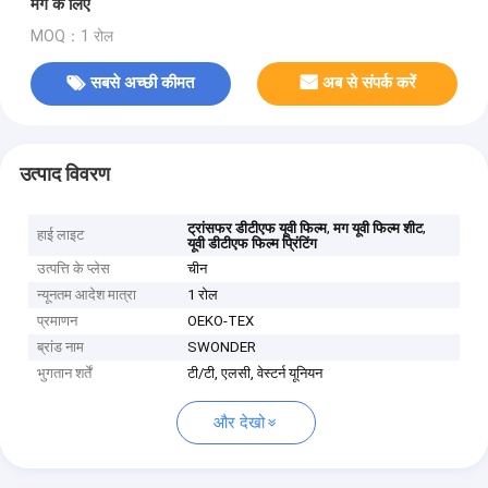
मग के लिए
MOQ：1 रोल
सबसे अच्छी कीमत
अब से संपर्क करें
उत्पाद विवरण
,
,
ट्रांसफर डीटीएफ यूवी फिल्म
मग यूवी फिल्म शीट
हाई लाइट
यूवी डीटीएफ फिल्म प्रिंटिंग
उत्पत्ति के प्लेस
चीन
न्यूनतम आदेश मात्रा
1 रोल
प्रमाणन
OEKO-TEX
ब्रांड नाम
SWONDER
भुगतान शर्तें
टी/टी, एलसी, वेस्टर्न यूनियन
और देखो