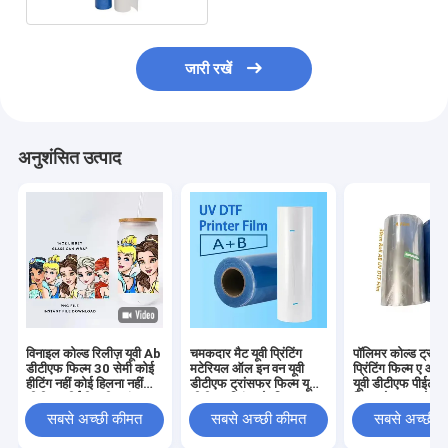
जारी रखें
अनुशंसित उत्पाद
विनाइल कोल्ड रिलीज़ यूवी Ab
चमकदार मैट यूवी प्रिंटिंग
पॉलिमर कोल्ड ट्रां
डीटीएफ फिल्म 30 सेमी कोई
मटेरियल ऑल इन वन यूवी
प्रिंटिंग फिल्म ए और 
हीटिंग नहीं कोई हिलना नहीं
डीटीएफ ट्रांसफर फिल्म यूवी
यूवी डीटीएफ पीईटी स
डीटीएफ पीईटी ए बी ट्रांसफर
डीटीएफ प्रिंटर के लिए
फिल्म रोल 30 सेमी
फिल्म
सबसे अच्छी कीमत
सबसे अच्छी कीमत
सबसे अच्छी 