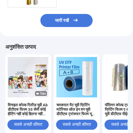
जारी रखें
अनुशंसित उत्पाद
विनाइल कोल्ड रिलीज़ यूवी Ab
चमकदार मैट यूवी प्रिंटिंग
पॉलिमर कोल्ड ट्रां
डीटीएफ फिल्म 30 सेमी कोई
मटेरियल ऑल इन वन यूवी
प्रिंटिंग फिल्म ए और 
हीटिंग नहीं कोई हिलना नहीं
डीटीएफ ट्रांसफर फिल्म यूवी
यूवी डीटीएफ पीईटी स
डीटीएफ पीईटी ए बी ट्रांसफर
डीटीएफ प्रिंटर के लिए
फिल्म रोल 30 सेमी
फिल्म
सबसे अच्छी कीमत
सबसे अच्छी कीमत
सबसे अच्छी 