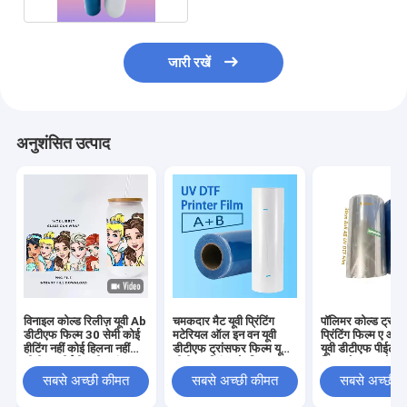
जारी रखें
अनुशंसित उत्पाद
विनाइल कोल्ड रिलीज़ यूवी Ab
चमकदार मैट यूवी प्रिंटिंग
पॉलिमर कोल्ड ट्रां
डीटीएफ फिल्म 30 सेमी कोई
मटेरियल ऑल इन वन यूवी
प्रिंटिंग फिल्म ए और 
हीटिंग नहीं कोई हिलना नहीं
डीटीएफ ट्रांसफर फिल्म यूवी
यूवी डीटीएफ पीईटी स
डीटीएफ पीईटी ए बी ट्रांसफर
डीटीएफ प्रिंटर के लिए
फिल्म रोल 30 सेमी
फिल्म
सबसे अच्छी कीमत
सबसे अच्छी कीमत
सबसे अच्छी 