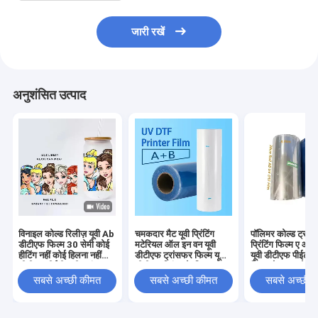
जारी रखें
अनुशंसित उत्पाद
विनाइल कोल्ड रिलीज़ यूवी Ab
चमकदार मैट यूवी प्रिंटिंग
पॉलिमर कोल्ड ट्रां
डीटीएफ फिल्म 30 सेमी कोई
मटेरियल ऑल इन वन यूवी
प्रिंटिंग फिल्म ए और 
हीटिंग नहीं कोई हिलना नहीं
डीटीएफ ट्रांसफर फिल्म यूवी
यूवी डीटीएफ पीईटी स
डीटीएफ पीईटी ए बी ट्रांसफर
डीटीएफ प्रिंटर के लिए
फिल्म रोल 30 सेमी
फिल्म
सबसे अच्छी कीमत
सबसे अच्छी कीमत
सबसे अच्छी 