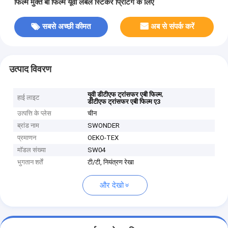
फिल्म मुक्त बी फिल्म यूवी लेबल स्टिकर प्रिंटिंग के लिए
सबसे अच्छी कीमत
अब से संपर्क करें
उत्पाद विवरण
,
यूवी डीटीएफ ट्रांसफर एबी फिल्म
हाई लाइट
डीटीएफ ट्रांसफर एबी फिल्म ए3
उत्पत्ति के प्लेस
चीन
ब्रांड नाम
SWONDER
प्रमाणन
OEKO-TEX
मॉडल संख्या
SW04
भुगतान शर्तें
टी/टी, नियंत्रण रेखा
और देखो